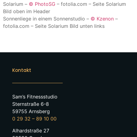
Solarium –
© PhotoSG
– fotolia.com – Seite Solarium
Bild oben im Header
Sonnenliege in einem Sonnenstudio –
© Kzenon
–
fotolia.com – Seite Solarium Bild unten links
Kontakt
Sam’s Fitnessstudio
Sternstraße 6-8
59755 Arnsberg
0 29 32 – 89 10 00
Alhardstraße 27